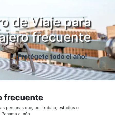
o de Viaje para
ajero frecuente
¡Protégete todo el año!
o frecuente
as personas que, por trabajo, estudios o
e Panamá al año.